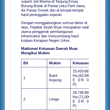
seperti Jeti Marina di Tanjung Emas,
Burung Botak di Pantai Leka Parit Jawa,
Air Panas Grisek dan di tempat-tempat
hasil peninggalan sejarah.
Dengan menggabungkan semua faktor di
atas, Pejabat Tanah Muar merupakan nadi
utama penggerak pembangunan
infrastruktur dan menyumbang hasil
kutipan Kerajaan Negeri Johor.
Maklumat Keluasan Daerah Muar
Mengikut Mukim
Bil
Mukim
Keluasan
25,433.681
Bukit
Ha (62,848
1
Kepong
E 0 R 0
P)
28,748.865
Ha (71,000
2
Lenga
E 0 R 0
P)