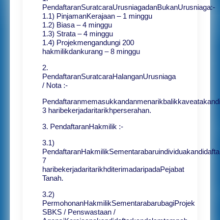
PendaftaranSuratcaraUrusniagadanBukanUrusniaga:-
1.1) PinjamanKerajaan – 1 minggu
1.2) Biasa – 4 minggu
1.3) Strata – 4 minggu
1.4) Projekmengandungi 200
hakmilikdankurang – 8 minggu
2.
PendaftaranSuratcaraHalanganUrusniaga
/ Nota :-
Pendaftaranmemasukkandanmenarikbalikkaveatakand
3 haribekerjadaritarikhperserahan.
3. PendaftaranHakmilik :-
3.1)
PendaftaranHakmilikSementarabaruindividuakandidaf
7
haribekerjadaritarikhditerimadaripadaPejabat
Tanah.
3.2)
PermohonanHakmilikSementarabarubagiProjek
SBKS / Penswastaan /