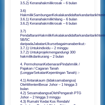
3.5.2) Keranahakmilikrosak – 6 bulan
3.6)
HakmilikSambunganKekalakandidaftarkandaritarikhter
3.6.1) Keranahakmilikhilang – 6 bulan
3.6.2) Keranahakmilikrosak – 6 bulan
3.7)
PendaftaranHakmilikKekalakandidaftarkandaritarikhte
5B/5C
daripadaJabatanUkursebagaimanaberikut:-
3.7.1) Untukindividu – 2 minggu
3.7.2) Untukprojekmengandungi 300
hakmilikdankurang – 2 bulan
4. PermohonanKebenaranPindahmilik /
Pajakan / Cagaran Tanah
(LonggarSekatanKepentingan Tanah) :-
4.1) Antarakaum (tidaksamabangsa)
OlehMenteriBesar Johor – 1 hingga 3
bulan
4.2) SesamabangsaOlehPengarah PTG
Johor – 2 hingga 3 minggu
4.3) Rumah/ Kedai Kos Rendah/