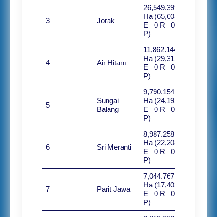
26,549.399
Ha (65,605
3
Jorak
E 0 R 0
P)
11,862.144
Ha (29,312
4
Air Hitam
E 0 R 0
P)
9,790.154
Sungai
Ha (24,192
5
Balang
E 0 R 0
P)
8,987.258
Ha (22,208
6
Sri Meranti
E 0 R 0
P)
7,044.767
Ha (17,408
7
Parit Jawa
E 0 R 0
P)