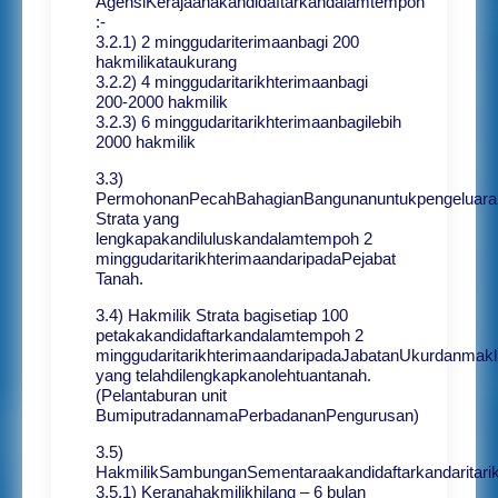
AgensiKerajaanakandidaftarkandalamtempoh
:-
3.2.1) 2 minggudariterimaanbagi 200
hakmilikataukurang
3.2.2) 4 minggudaritarikhterimaanbagi
200-2000 hakmilik
3.2.3) 6 minggudaritarikhterimaanbagilebih
2000 hakmilik
3.3)
PermohonanPecahBahagianBangunanuntukpengeluara
Strata yang
lengkapakandiluluskandalamtempoh 2
minggudaritarikhterimaandaripadaPejabat
Tanah.
3.4) Hakmilik Strata bagisetiap 100
petakakandidaftarkandalamtempoh 2
minggudaritarikhterimaandaripadaJabatanUkurdanmak
yang telahdilengkapkanolehtuantanah.
(Pelantaburan unit
BumiputradannamaPerbadananPengurusan)
3.5)
HakmilikSambunganSementaraakandidaftarkandaritarik
3.5.1) Keranahakmilikhilang – 6 bulan