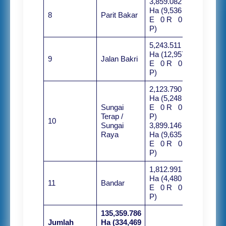
3,859.082
Ha (9,536
8
Parit Bakar
E 0 R 0
P)
5,243.511
Ha (12,957
9
Jalan Bakri
E 0 R 0
P)
2,123.790
Ha (5,248
Sungai
E 0 R 0
Terap /
P)
10
Sungai
3,899.146
Raya
Ha (9,635
E 0 R 0
P)
1,812.991
Ha (4,480
11
Bandar
E 0 R 0
P)
135,359.786
Jumlah
Ha (334,469