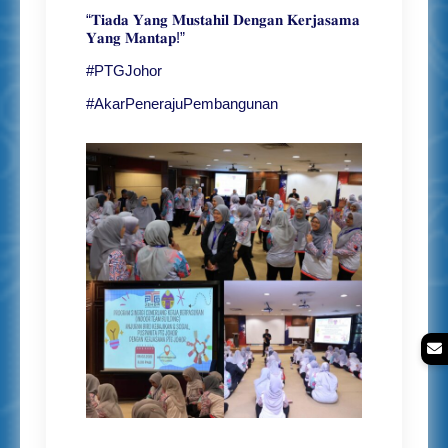
“𝐓𝐢𝐚𝐝𝐚 𝐘𝐚𝐧𝐠 𝐌𝐮𝐬𝐭𝐚𝐡𝐢𝐥 𝐃𝐞𝐧𝐠𝐚𝐧 𝐊𝐞𝐫𝐣𝐚𝐬𝐚𝐦𝐚
𝐘𝐚𝐧𝐠 𝐌𝐚𝐧𝐭𝐚𝐩!”
#PTGJohor
#AkarPenerajuPembangunan