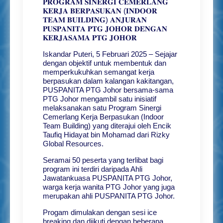
𝐏𝐑𝐎𝐆𝐑𝐀𝐌 𝐒𝐈𝐍𝐄𝐑𝐆𝐈 𝐂𝐄𝐌𝐄𝐑𝐋𝐀𝐍𝐆
𝐊𝐄𝐑𝐉𝐀 𝐁𝐄𝐑𝐏𝐀𝐒𝐔𝐊𝐀𝐍 (𝐈𝐍𝐃𝐎𝐎𝐑
𝐓𝐄𝐀𝐌 𝐁𝐔𝐈𝐋𝐃𝐈𝐍𝐆) 𝐀𝐍𝐉𝐔𝐑𝐀𝐍
𝐏𝐔𝐒𝐏𝐀𝐍𝐈𝐓𝐀 𝐏𝐓𝐆 𝐉𝐎𝐇𝐎𝐑 𝐃𝐄𝐍𝐆𝐀𝐍
𝐊𝐄𝐑𝐉𝐀𝐒𝐀𝐌𝐀 𝐏𝐓𝐆 𝐉𝐎𝐇𝐎𝐑
Iskandar Puteri, 5 Februari 2025 – Sejajar
dengan objektif untuk membentuk dan
memperkukuhkan semangat kerja
berpasukan dalam kalangan kakitangan,
PUSPANITA PTG Johor bersama-sama
PTG Johor mengambil satu inisiatif
melaksanakan satu Program Sinergi
Cemerlang Kerja Berpasukan (Indoor
Team Building) yang diterajui oleh Encik
Taufiq Hidayat bin Mohamad dari Rizky
Global Resources.
Seramai 50 peserta yang terlibat bagi
program ini terdiri daripada Ahli
Jawatankuasa PUSPANITA PTG Johor,
warga kerja wanita PTG Johor yang juga
merupakan ahli PUSPANITA PTG Johor.
Progam dimulakan dengan sesi ice
breaking dan diikuti dengan beberapa