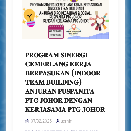
𝐏𝐑𝐎𝐆𝐑𝐀𝐌 𝐒𝐈𝐍𝐄𝐑𝐆𝐈
𝐂𝐄𝐌𝐄𝐑𝐋𝐀𝐍𝐆 𝐊𝐄𝐑𝐉𝐀
𝐁𝐄𝐑𝐏𝐀𝐒𝐔𝐊𝐀𝐍 (𝐈𝐍𝐃𝐎𝐎𝐑
𝐓𝐄𝐀𝐌 𝐁𝐔𝐈𝐋𝐃𝐈𝐍𝐆)
𝐀𝐍𝐉𝐔𝐑𝐀𝐍 𝐏𝐔𝐒𝐏𝐀𝐍𝐈𝐓𝐀
𝐏𝐓𝐆 𝐉𝐎𝐇𝐎𝐑 𝐃𝐄𝐍𝐆𝐀𝐍
𝐊𝐄𝐑𝐉𝐀𝐒𝐀𝐌𝐀 𝐏𝐓𝐆 𝐉𝐎𝐇𝐎𝐑
07/02/2025
admin