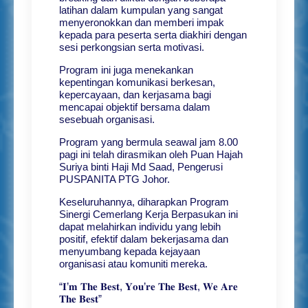
latihan dalam kumpulan yang sangat
menyeronokkan dan memberi impak
kepada para peserta serta diakhiri dengan
sesi perkongsian serta motivasi.
Program ini juga menekankan
kepentingan komunikasi berkesan,
kepercayaan, dan kerjasama bagi
mencapai objektif bersama dalam
sesebuah organisasi.
Program yang bermula seawal jam 8.00
pagi ini telah dirasmikan oleh Puan Hajah
Suriya binti Haji Md Saad, Pengerusi
PUSPANITA PTG Johor.
Keseluruhannya, diharapkan Program
Sinergi Cemerlang Kerja Berpasukan ini
dapat melahirkan individu yang lebih
positif, efektif dalam bekerjasama dan
menyumbang kepada kejayaan
organisasi atau komuniti mereka.
“𝐈’𝐦 𝐓𝐡𝐞 𝐁𝐞𝐬𝐭, 𝐘𝐨𝐮’𝐫𝐞 𝐓𝐡𝐞 𝐁𝐞𝐬𝐭, 𝐖𝐞 𝐀𝐫𝐞
𝐓𝐡𝐞 𝐁𝐞𝐬𝐭”