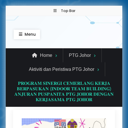
Skip
Top Bar
to
content
Pejabat Tanah dan Galian
Menyediakan perkhidmatan berkaitan urusan
Menu
tanah, pendaftaran hak milik, cukai tanah, serta
Johor
panduan untuk orang awam dan agensi.
Home
PTG Johor
Aktiviti dan Peristiwa PTG Johor
𝐏𝐑𝐎𝐆𝐑𝐀𝐌 𝐒𝐈𝐍𝐄𝐑𝐆𝐈 𝐂𝐄𝐌𝐄𝐑𝐋𝐀𝐍𝐆 𝐊𝐄𝐑𝐉𝐀
𝐁𝐄𝐑𝐏𝐀𝐒𝐔𝐊𝐀𝐍 (𝐈𝐍𝐃𝐎𝐎𝐑 𝐓𝐄𝐀𝐌 𝐁𝐔𝐈𝐋𝐃𝐈𝐍𝐆)
𝐀𝐍𝐉𝐔𝐑𝐀𝐍 𝐏𝐔𝐒𝐏𝐀𝐍𝐈𝐓𝐀 𝐏𝐓𝐆 𝐉𝐎𝐇𝐎𝐑 𝐃𝐄𝐍𝐆𝐀𝐍
𝐊𝐄𝐑𝐉𝐀𝐒𝐀𝐌𝐀 𝐏𝐓𝐆 𝐉𝐎𝐇𝐎𝐑