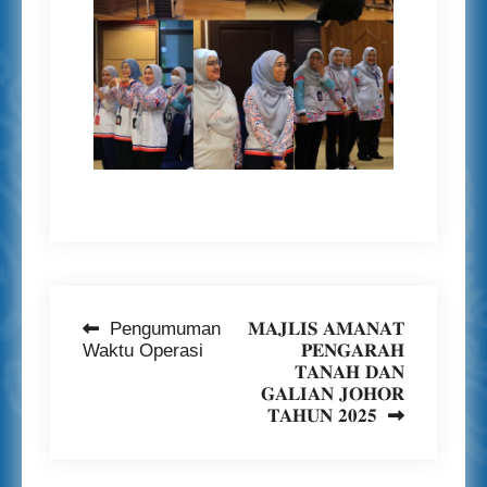
Pengumuman
𝐌𝐀𝐉𝐋𝐈𝐒 𝐀𝐌𝐀𝐍𝐀𝐓
Post
Waktu Operasi
𝐏𝐄𝐍𝐆𝐀𝐑𝐀𝐇
navigation
𝐓𝐀𝐍𝐀𝐇 𝐃𝐀𝐍
𝐆𝐀𝐋𝐈𝐀𝐍 𝐉𝐎𝐇𝐎𝐑
𝐓𝐀𝐇𝐔𝐍 𝟐𝟎𝟐𝟓