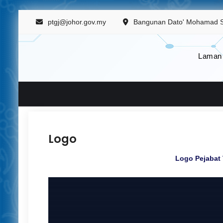
Skip
ptgj@johor.gov.my
Bangunan Dato' Mohamad Sall
to
content
Laman
Pejabat Tanah dan Galian Johor
Menyediakan perkhidmatan berkaitan urusan tanah, 
Logo
Logo Pejabat