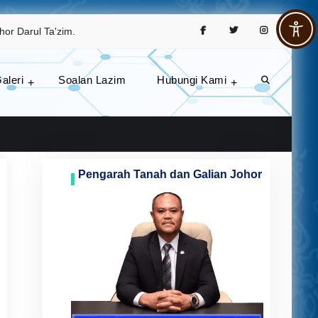
Facebook
Twitter
Instagram
hor Darul Ta'zim.
aleri
Soalan Lazim
Hubungi Kami
Search
rang awam dan agensi.
Pengarah Tanah dan Galian Johor