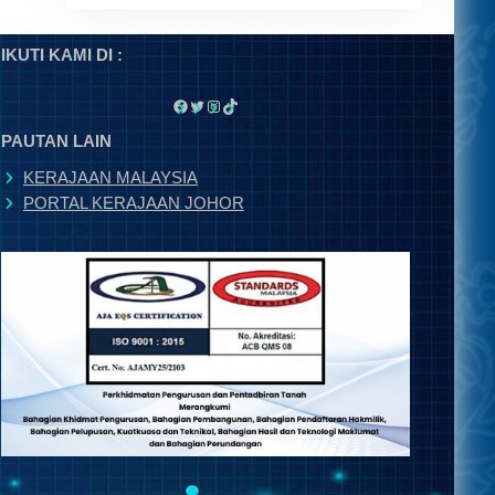
IKUTI KAMI DI :
Facebook
Twitter
Instagram
TikTok
PAUTAN LAIN
KERAJAAN MALAYSIA
PORTAL KERAJAAN JOHOR