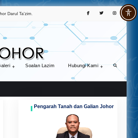
Facebook
Twitter
Instagram
hor Darul Ta'zim.
Pejabat Tanah dan
Menyediakan perkhidmatan
Galian Johor
berkaitan urusan tanah,
pendaftaran hak milik, cukai
tanah, serta panduan untuk
orang awam dan agensi.
aleri
Soalan Lazim
Hubungi Kami
Search
Pengarah Tanah dan Galian Johor