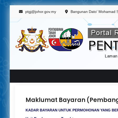
Skip
ptgj@johor.gov.my
Bangunan Dato' Mohamad Sall
to
content
Laman
Maklumat Bayaran (Pemban
KADAR BAYARAN UNTUK PERMOHONAN YANG BE