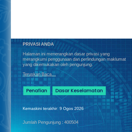
PRIVASI ANDA
Halaman ini menerangkan dasar privasi yang
merangkumi penggunaan dan perlindungan maklumat
yang dikemukakan oleh pengunjung.
Teruskan Baca…
Penafian
Dasar Keselamatan
Kemaskini terakhir: 9 Ogos 2026
Jumlah Pengunjung :
400504