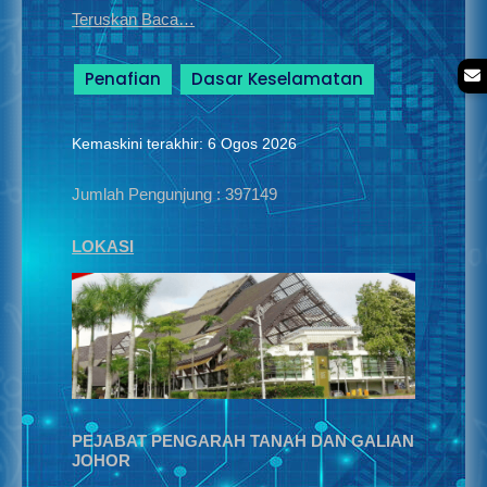
Teruskan Baca…
Penafian
Dasar Keselamatan
Kemaskini terakhir: 6 Ogos 2026
Jumlah Pengunjung :
397149
LOKASI
PEJABAT PENGARAH TANAH DAN GALIAN
JOHOR