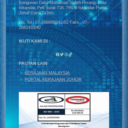
Bangunan Dato’ Mohamad Salleh Perang, Kota
Iskandar, Peti Surat 718, 79576 Iskandar Puteri,
Johor Darul Ta’zim.
No. Tel : 07-2666880/81/82 Faks : 07-
2661433/40
IKUTI KAMI DI :
Facebook
Twitter
Instagram
TikTok
PAUTAN LAIN
KERAJAAN MALAYSIA
PORTAL KERAJAAN JOHOR