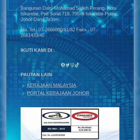
Bangunan Dato’ Mohamad Salleh Perang, Kota
Iskandar, Peti Surat 718, 79576 Iskandar Puteri,
Johor Darul Ta’zim.
No. Tel : 07-2666880/81/82 Faks : 07-
2661433/40
IKUTI KAMI DI :
Facebook
Twitter
Instagram
TikTok
PAUTAN LAIN
KERAJAAN MALAYSIA
PORTAL KERAJAAN JOHOR