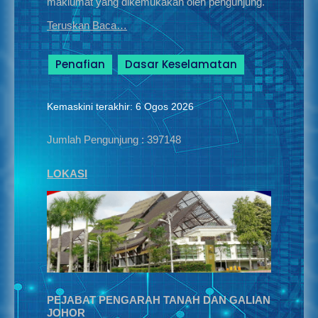
maklumat yang dikemukakan oleh pengunjung.
Teruskan Baca…
Penafian
Dasar Keselamatan
Kemaskini terakhir: 6 Ogos 2026
Jumlah Pengunjung :
397148
LOKASI
PEJABAT PENGARAH TANAH DAN GALIAN
JOHOR