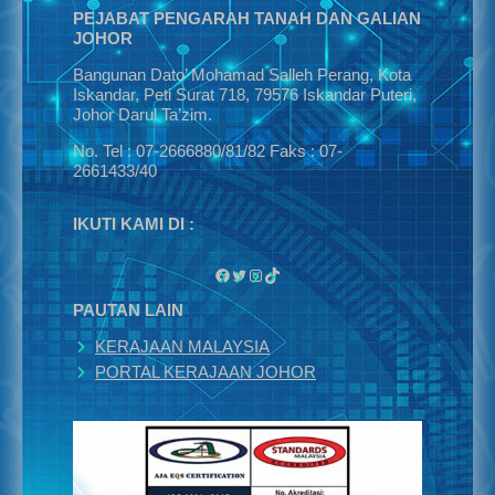
PEJABAT PENGARAH TANAH DAN GALIAN
JOHOR
Bangunan Dato’ Mohamad Salleh Perang, Kota
Iskandar, Peti Surat 718, 79576 Iskandar Puteri,
Johor Darul Ta’zim.
No. Tel : 07-2666880/81/82 Faks : 07-
2661433/40
IKUTI KAMI DI :
Facebook
Twitter
Instagram
TikTok
PAUTAN LAIN
KERAJAAN MALAYSIA
PORTAL KERAJAAN JOHOR