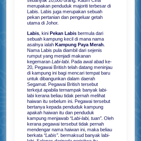
sebanyak 20,000 orang. Kaum Cina
merupakan penduduk majoriti terbesar di
Labis. Labis juga merupakan sebuah
pekan pertanian dan pengeluar getah
utama di Johor.
Labis
, kini
Pekan Labis
bermula dari
sebuah kampung kecil di mana nama
asalnya ialah
Kampung Paya Merah
.
Nama Labis pula diambil dari sejenis
rumput yang menjadi makanan
kegemaran
Labi-labi
. Pada awal abad ke-
20, Pegawai British telah datang meninjau
di kampung ini bagi mencari tempat baru
untuk dibangunkan dalam daerah
Segamat. Pegawai British tersebut
terkejut apabila ternampak banyak labi-
labi kerana beliau tidak pernah melihat
haiwan itu sebelum ini. Pegawai tersebut
bertanya kepada penduduk kampung
apakah haiwan itu dan penduduk
kampung menjawab
“Labi-labi, tuan”
. Oleh
kerana pegawai tersebut tidak pernah
mendengar nama haiwan ini, maka beliau
berkata
“Labis”
. bermaksud banyak labi-
labi. Selepas daripada peristiwa itu,