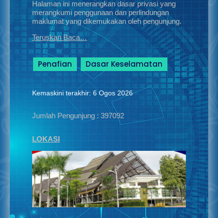
Halaman ini menerangkan dasar privasi yang
merangkumi penggunaan dan perlindungan
maklumat yang dikemukakan oleh pengunjung.
Teruskan Baca…
Penafian
Dasar Keselamatan
Kemaskini terakhir: 6 Ogos 2026
Jumlah Pengunjung :
397092
LOKASI