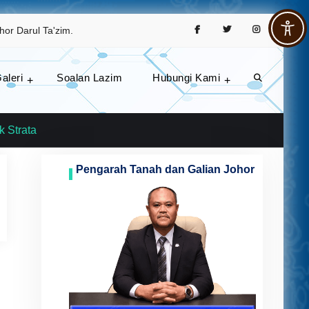
Facebook
Twitter
Instagram
hor Darul Ta'zim.
aleri
Soalan Lazim
Hubungi Kami
Search
rang awam dan agensi.
k Strata
Pengarah Tanah dan Galian Johor