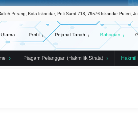
eh Perang, Kota Iskandar, Peti Surat 718, 79576 Iskandar Puteri, Jo
 Utama
Profil
Pejabat Tanah
Bahagian
G
pendaftaran hak milik, cukai tanah, serta panduan untuk o
me
Piagam Pelanggan (Hakmilik Strata)
Hakmili