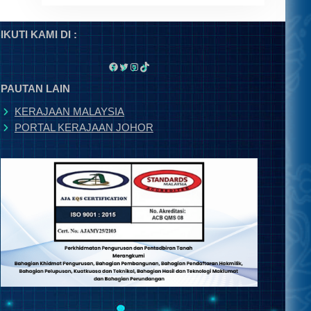
IKUTI KAMI DI :
Facebook
Twitter
Instagram
TikTok
PAUTAN LAIN
KERAJAAN MALAYSIA
PORTAL KERAJAAN JOHOR